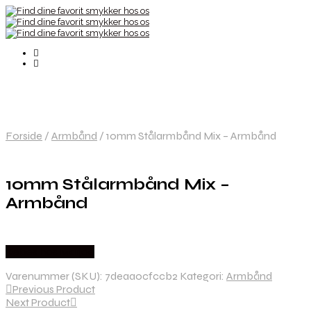
Forside
/
Armbånd
/
10mm Stålarmbånd Mix – Armbånd
10mm Stålarmbånd Mix –
Armbånd
Købes hos Marjoe
Varenummer (SKU):
7deaa0cfccb2
Kategori:
Armbånd
Previous Product
Next Product