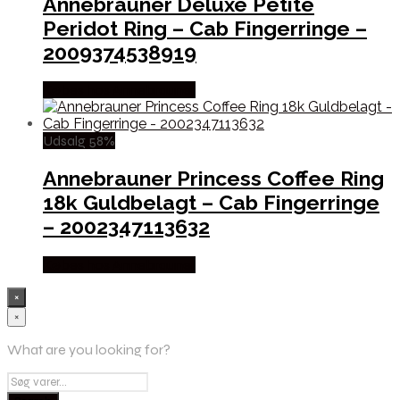
Annebrauner Deluxe Petite
Peridot Ring – Cab Fingerringe –
2009374538919
Købes hos Annebrauner
Udsalg 58%
Annebrauner Princess Coffee Ring
18k Guldbelagt – Cab Fingerringe
– 2002347113632
Købes hos Annebrauner
×
×
What are you looking for?