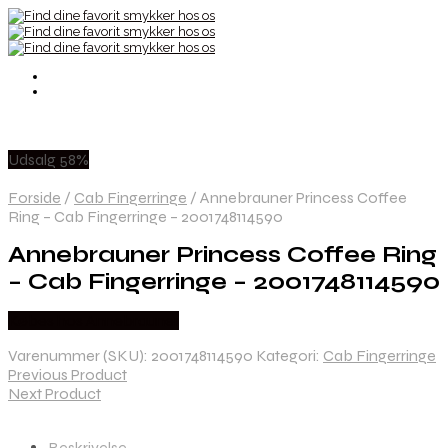
Udsalg 58%
Forside
/
Cab Fingerringe
/
Annebrauner Princess Coffee
Ring – Cab Fingerringe – 2001748114590
Annebrauner Princess Coffee Ring
– Cab Fingerringe – 2001748114590
Købes hos Annebrauner
Varenummer (SKU):
2001748114590
Kategori:
Cab Fingerringe
Previous Product
Next Product
Beskrivelse