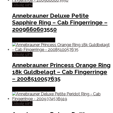
Udsalg 68%
Annebrauner Deluxe Petite
Sapphire Ring – Cab Fingerringe –
2009660603550
Købes hos Annebrauner
Udsalg 58%
Annebrauner Princess Orange Ring
18k Guldbelagt – Cab Fingerringe
– 2008510057635
Købes hos Annebrauner
Udsalg 68%