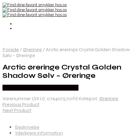
Forside
/
Øreringe
/
Arctic øreringe Crystal Golden Shadow
Sølv – Øreringe
Arctic øreringe Crystal Golden
Shadow Sølv – Øreringe
Købes hos By Henneberg Smykker
Varenummer (SKU):
07e4a75701fd
Kategori:
Øreringe
Previous Product
Next Product
Beskrivelse
Yderligere information