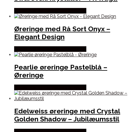
Købes hos By Henneberg Smykker
Øreringe med Rå Sort Onyx –
Elegant Design
Købes hos By Henneberg Smykker
Pearlie øreringe Pastelblå –
Øreringe
Købes hos By Henneberg Smykker
Edelweiss øreringe med Crystal
Golden Shadow – Jubilæumsstil
Købes hos By Henneberg Smykker