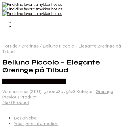
Forside
/
Øreringe
/
Belluno Piccolo – Elegante Øreringe på
Tilbud
Belluno Piccolo – Elegante
Øreringe på Tilbud
Købes hos Sif Jakobs Jewellery
Varenummer (SKU):
5710698075628
Kategori:
Øreringe
Previous Product
Next Product
Beskrivelse
Yderligere information