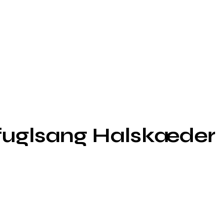
rfuglsang Halskæder