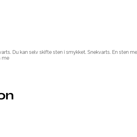
s. Du kan selv skifte sten i smykket. Snekvarts. En sten med en
æs me
ion