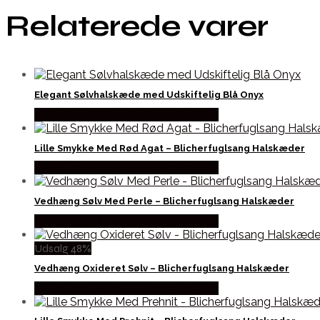
Relaterede varer
Elegant Sølvhalskæde med Udskiftelig Blå Onyx
Købes hos Blicher Fuglsang Smykker
Lille Smykke Med Rød Agat – Blicherfuglsang Halskæder
Købes hos Blicher Fuglsang Smykker
Vedhæng Sølv Med Perle – Blicherfuglsang Halskæder
Købes hos Blicher Fuglsang Smykker
Udsalg 48%
Vedhæng Oxideret Sølv – Blicherfuglsang Halskæder
Købes hos Blicher Fuglsang Smykker