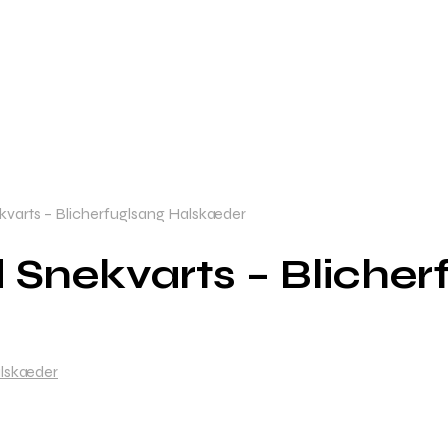
varts – Blicherfuglsang Halskæder
Snekvarts – Bliche
alskæder