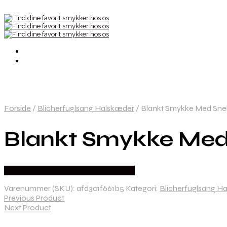
Forside
/
Blicherfuglsang Halskæder
/
Blankt Smykke Med Snek
Blankt Smykke Med 
Købes hos Blicher Fuglsang Smykker
Varenummer (SKU):
afd3c1f661b5
Kategori:
Blicherfuglsang H
Previous Product
Next Product