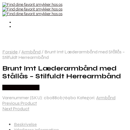
Forside
/
Armbånd
/
Brunt Imt Læderarmbånd med Stållås –
Stilfuldt Herrearmbånd
Brunt Imt Læderarmbånd med
Stållås – Stilfuldt Herrearmbånd
Købes hos Marjoe
Varenummer (SKU):
cb0880b769b0
Kategori:
Armbånd
Previous Product
Next Product
Beskrivelse
Yderligere information