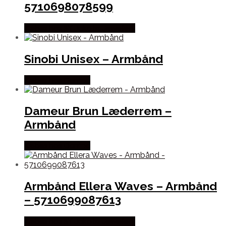
5710698078599
Købes hos Sif Jakobs Jewellery
Sinobi Unisex – Armbånd
Købes hos Dantha
Dameur Brun Læderrem –
Armbånd
Købes hos Dantha
Armbånd Ellera Waves – Armbånd
– 5710699087613
Købes hos Sif Jakobs Jewellery