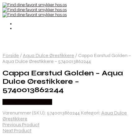
Forside
/
Aqua Dulce Ørestikkere
/
Cappa Earstud Golden –
Aqua Dulce Ørestikkere – 5740013862244
Cappa Earstud Golden – Aqua
Dulce Ørestikkere –
5740013862244
Købes hos Aqua Dulce
Varenummer (SKU):
5740013862244
Kategori:
Aqua Dulce
Ørestikkere
Previous Product
Next Product