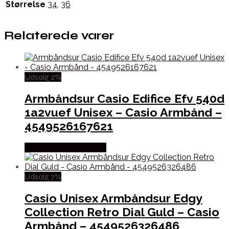
Størrelse
34
,
36
Relaterede varer
Udsalg 2%
Armbåndsur Casio Edifice Efv 540d
1a2vuef Unisex – Casio Armbånd –
4549526167621
Købes hos Boligcenter
Udsalg 7%
Casio Unisex Armbåndsur Edgy
Collection Retro Dial Guld – Casio
Armbånd – 4549526326486