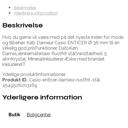
Beskrivelse
Yderligere information
Beskrivelse
Hvis du gerne vil være med på det nyeste inden for mode
og tilbehør. Køb Dameur Casio ENTICER Ø 36 mm til en
virkelig god prisFunktioner. DatoKøn.
DameLænkemateriale. Rustfrit stålVandtæthed. 5
atmKrystal. MineralInkluderer. Æske med brandet
inkluderetT
Yderlige produktinformationer.
Produkt ID.
Casio-enticer-dameur-rustfrit-stål
4549526203169
Yderligere information
Butik
Boligcenter