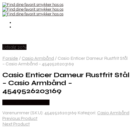
Udsalg 20%
Forside
/
Casio Armbånd
/
Casio Enticer Dameur Rustfrit Stål
– Casio Armbånd – 4549526203169
Casio Enticer Dameur Rustfrit Stål
– Casio Armbånd –
4549526203169
Købes hos Boligcenter
Varenummer (SKU):
4549526203169
Kategori:
Casio Armbånd
Previous Product
Next Product