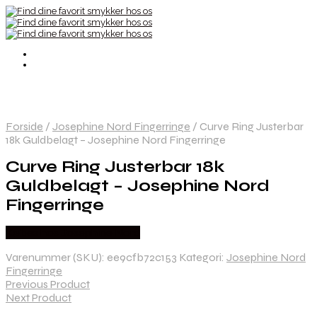
Forside
/
Josephine Nord Fingerringe
/
Curve Ring Justerbar
18k Guldbelagt – Josephine Nord Fingerringe
Curve Ring Justerbar 18k
Guldbelagt – Josephine Nord
Fingerringe
Købes hos Josephine Nord
Varenummer (SKU):
ee9cfb72c153
Kategori:
Josephine Nord
Fingerringe
Previous Product
Next Product