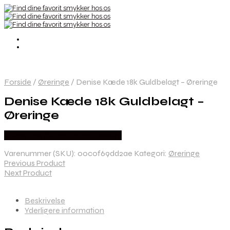
Forside
/
Øreringe
/
Denise Kæde 18k Guldbelagt – Øreringe
Denise Kæde 18k Guldbelagt –
Øreringe
Købes hos Global Urban Jewelry
Varenummer (SKU):
00c0f69dd2ae
Kategori:
Øreringe
Previous Product
Next Product
Beskrivelse
Yderligere information