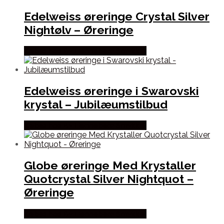
Edelweiss øreringe Crystal Silver
Nightølv – Øreringe
Købes hos By Henneberg Smykker
Edelweiss øreringe i Swarovski
krystal – Jubilæumstilbud
Købes hos By Henneberg Smykker
Globe øreringe Med Krystaller
Quotcrystal Silver Nightquot –
Øreringe
Købes hos By Henneberg Smykker