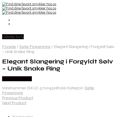
Udsalg 60%
Forside
/
Sistie Fingerringe
/
Elegant Slangering i Forgyldt Sølv
– Unik Snake Ring
Elegant Slangering i Forgyldt Sølv
– Unik Snake Ring
Købes hos Sistie
Varenummer (SKU):
5710143081266
Kategori:
Sistie
Fingerringe
Previous Product
Next Product
Beskrivelse