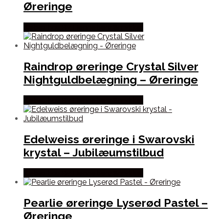
Øreringe
Købes hos By Henneberg Smykker
Raindrop øreringe Crystal Silver
Nightguldbelægning – Øreringe
Købes hos By Henneberg Smykker
Edelweiss øreringe i Swarovski
krystal – Jubilæumstilbud
Købes hos By Henneberg Smykker
Pearlie øreringe Lyserød Pastel –
Øreringe