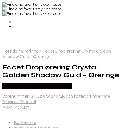
Forside
/
Øreringe
/
Facet Drop ørering Crystal Golden
Shadow Guld – Øreringe
Facet Drop ørering Crystal
Golden Shadow Guld – Øreringe
Købes hos By Henneberg Smykker
Varenummer (SKU):
85d65a546c23
Kategori:
Øreringe
Previous Product
Next Product
Beskrivelse
Yderligere information