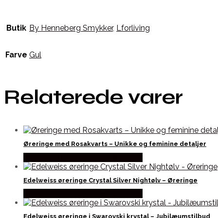
Butik
By Henneberg Smykker
,
Lforliving
Farve
Gul
Relaterede varer
Øreringe med Rosakvarts – Unikke og feminine detaljer
Købes hos By Henneberg Smykker
Edelweiss øreringe Crystal Silver Nightølv – Øreringe
Købes hos By Henneberg Smykker
Edelweiss øreringe i Swarovski krystal – Jubilæumstilbud