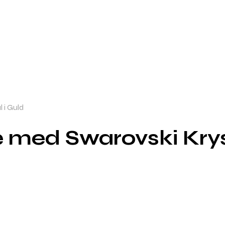
 i Guld
 med Swarovski Krys