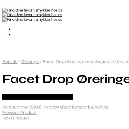
Forside
/
Øreringe
/
Facet Drop Øreringe med Swarovski Krystal
Facet Drop Øreringe
Købes hos By Henneberg Smykker
Varenummer (SKU):
b701f753f297
Kategori:
Øreringe
Previous Product
Next Product