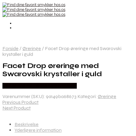
Forside
/
Øreringe
/
Facet Drop øreringe med Swarovski
krystaller i guld
Facet Drop øreringe med
Swarovski krystaller i guld
Købes hos By Henneberg Smykker
Varenummer (SKU):
9a149ba68673
Kategori:
Øreringe
Previous Product
Next Product
Beskrivelse
Yderligere information