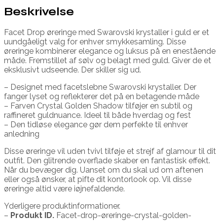
Beskrivelse
Facet Drop øreringe med Swarovski krystaller i guld er et
uundgåeligt valg for enhver smykkesamling. Disse
øreringe kombinerer elegance og luksus på en enestående
måde. Fremstillet af sølv og belagt med guld. Giver de et
eksklusivt udseende. Der skiller sig ud.
– Designet med facetslebne Swarovski krystaller. Der
fanger lyset og reflekterer det på en betagende måde
– Farven Crystal Golden Shadow tilføjer en subtil og
raffineret guldnuance. Ideel til både hverdag og fest
– Den tidløse elegance gør dem perfekte til enhver
anledning
Disse øreringe vil uden tvivl tilføje et strejf af glamour til dit
outfit. Den glitrende overflade skaber en fantastisk effekt.
Når du bevæger dig. Uanset om du skal ud om aftenen
eller også ønsker, at pifte dit kontorlook op. Vil disse
øreringe altid være iøjnefaldende.
Yderligere produktinformationer.
–
Produkt ID.
Facet-drop-øreringe-crystal-golden-