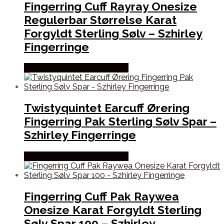
Fingerring Cuff Rayray Onesize
Regulerbar Størrelse Karat
Forgyldt Sterling Sølv – Szhirley
Fingerringe
Købes hos Dropps By Szhirley
Twistyquintet Earcuff Ørering
Fingerring Pak Sterling Sølv Spar –
Szhirley Fingerringe
Købes hos Dropps By Szhirley
Fingerring Cuff Pak Raywea
Onesize Karat Forgyldt Sterling
Sølv Spar 100 – Szhirley