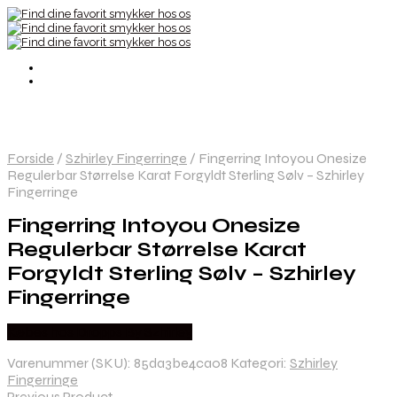
Forside
/
Szhirley Fingerringe
/
Fingerring Intoyou Onesize
Regulerbar Størrelse Karat Forgyldt Sterling Sølv – Szhirley
Fingerringe
Fingerring Intoyou Onesize
Regulerbar Størrelse Karat
Forgyldt Sterling Sølv – Szhirley
Fingerringe
Købes hos Dropps By Szhirley
Varenummer (SKU):
85da3be4ca08
Kategori:
Szhirley
Fingerringe
Previous Product