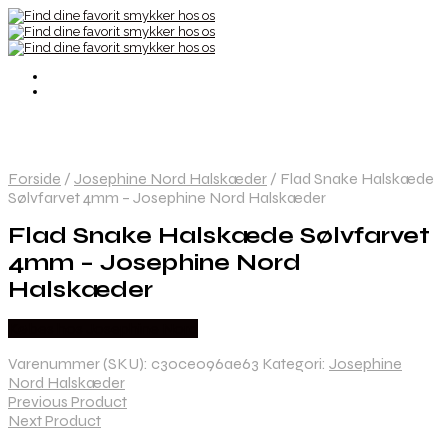
Forside
/
Josephine Nord Halskæder
/
Flad Snake Halskæde
Sølvfarvet 4mm – Josephine Nord Halskæder
Flad Snake Halskæde Sølvfarvet
4mm – Josephine Nord
Halskæder
Købes hos Josephine Nord
Varenummer (SKU):
c30ce096ae63
Kategori:
Josephine
Nord Halskæder
Previous Product
Next Product