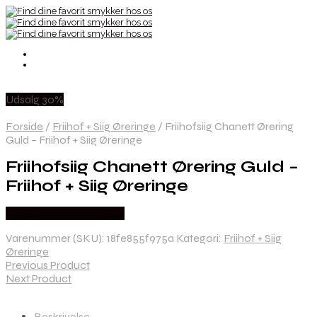
Udsalg 30%
Forside
/
Friihof + Siig Øreringe
/
Friihofsiig Chanett Ørering
Guld – Friihof + Siig Øreringe
Friihofsiig Chanett Ørering Guld –
Friihof + Siig Øreringe
Købes hos Strike A Pose
Varenummer (SKU):
18fe855f975a
Kategori:
Friihof + Siig
Øreringe
Previous Product
Next Product
Beskrivelse