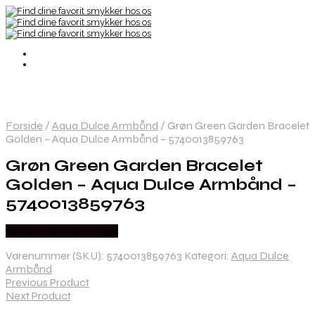
Forside
/
Aqua Dulce Armbånd
/
Grøn Green Garden Bracelet
Golden – Aqua Dulce Armbånd – 5740013859763
Grøn Green Garden Bracelet
Golden – Aqua Dulce Armbånd –
5740013859763
Købes hos Aqua Dulce
Varenummer (SKU):
5740013859763
Kategori:
Aqua Dulce
Armbånd
Previous Product
Next Product