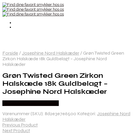
Forside
/
Josephine Nord Halskæder
/
Grøn Twisted Green
Zirkon Halskæde 18k Guldbelagt – Josephine Nord
Halskæder
Grøn Twisted Green Zirkon
Halskæde 18k Guldbelagt –
Josephine Nord Halskæder
Købes hos Josephine Nord
Varenummer (SKU):
8d2e3e7e6500
Kategori:
Josephine Nord
Halskæder
Previous Product
Next Product