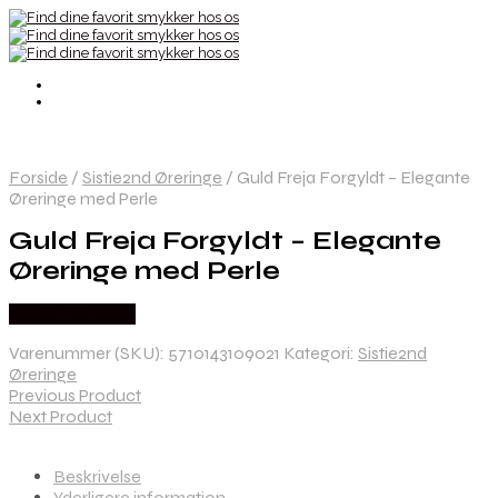
Forside
/
Sistie2nd Øreringe
/
Guld Freja Forgyldt – Elegante
Øreringe med Perle
Guld Freja Forgyldt – Elegante
Øreringe med Perle
Købes hos Sistie
Varenummer (SKU):
5710143109021
Kategori:
Sistie2nd
Øreringe
Previous Product
Next Product
Beskrivelse
Yderligere information