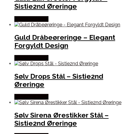
Sistie2nd Øreringe
Købes hos Sistie
Guld Dråbeøreringe – Elegant
Forgyldt Design
Købes hos Sistie
Sølv Drops Stål – Sistie2nd
Øreringe
Købes hos Sistie
Sølv Sirena Ørestikker Stål –
Sistie2nd Øreringe