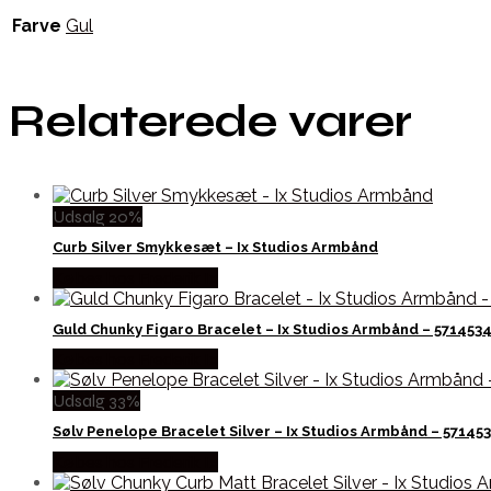
Farve
Gul
Relaterede varer
Udsalg 20%
Curb Silver Smykkesæt – Ix Studios Armbånd
Købes hos Frederik Ix
Guld Chunky Figaro Bracelet – Ix Studios Armbånd – 571453
Købes hos Frederik Ix
Udsalg 33%
Sølv Penelope Bracelet Silver – Ix Studios Armbånd – 57145
Købes hos Frederik Ix