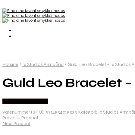
Forside
/
Ix Studios Armbånd
/
Guld Leo Bracelet – Ix Studios
Guld Leo Bracelet 
Købes hos Frederik Ix
Varenummer (SKU):
5714534015335
Kategori:
Ix Studios Armbå
Previous Product
Next Product