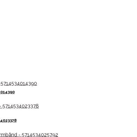
4014390
34023378