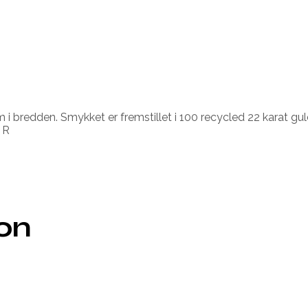
i bredden. Smykket er fremstillet i 100 recycled 22 karat gul
 R
ion