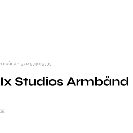
 Armbånd – 5714534015335
– Ix Studios Armbånd
nd