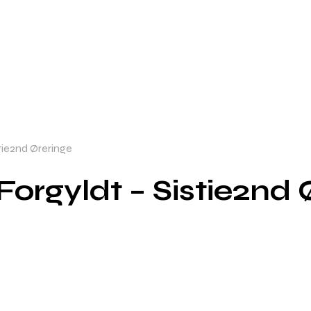
tie2nd Øreringe
Forgyldt – Sistie2nd 