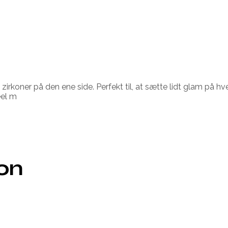
koner på den ene side. Perfekt til, at sætte lidt glam på hverd
eel m
ion