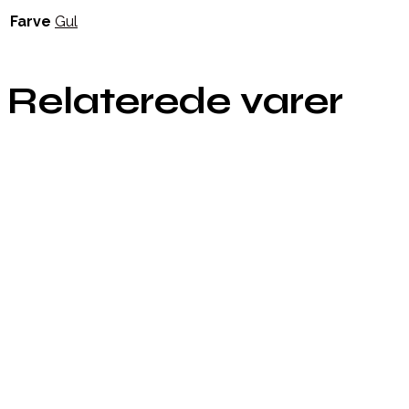
Farve
Gul
Relaterede varer
Købes hos Sistie
Købes hos Sistie
Købes hos Sistie