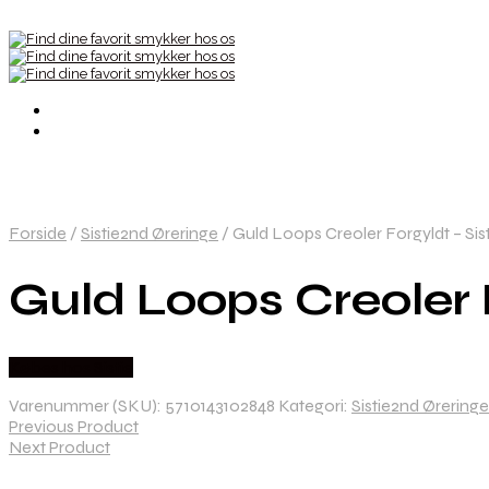
Forside
/
Sistie2nd Øreringe
/
Guld Loops Creoler Forgyldt – Sis
Guld Loops Creoler 
Købes hos Sistie
Varenummer (SKU):
5710143102848
Kategori:
Sistie2nd Øreringe
Previous Product
Next Product