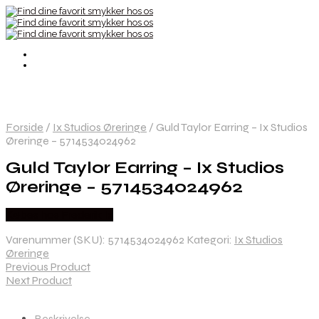
Forside
/
Ix Studios Øreringe
/
Guld Taylor Earring – Ix Studios
Øreringe – 5714534024962
Guld Taylor Earring – Ix Studios
Øreringe – 5714534024962
Købes hos Frederik Ix
Varenummer (SKU):
5714534024962
Kategori:
Ix Studios
Øreringe
Previous Product
Next Product
Beskrivelse