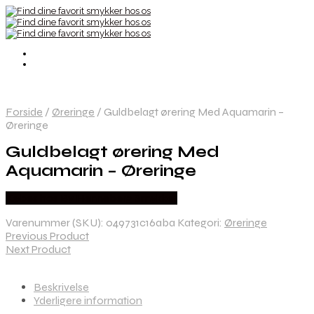
Forside
/
Øreringe
/
Guldbelagt ørering Med Aquamarin –
Øreringe
Guldbelagt ørering Med
Aquamarin – Øreringe
Købes hos By Henneberg Smykker
Varenummer (SKU):
049731c16aba
Kategori:
Øreringe
Previous Product
Next Product
Beskrivelse
Yderligere information