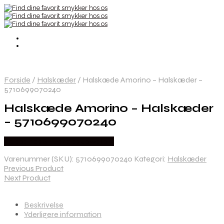
Forside
/
Halskæder
/
Halskæde Amorino – Halskæder –
5710699070240
Halskæde Amorino – Halskæder
– 5710699070240
Købes hos Sif Jakobs Jewellery
Varenummer (SKU):
5710699070240
Kategori:
Halskæder
Previous Product
Next Product
Beskrivelse
Yderligere information