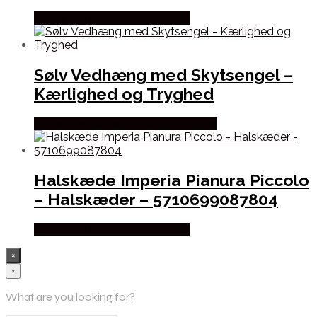
Købes hos Sif Jakobs Jewellery
Sølv Vedhæng med Skytsengel –
Kærlighed og Tryghed
Købes hos Blicher Fuglsang Smykker
Halskæde Imperia Pianura Piccolo
– Halskæder – 5710699087804
Købes hos Sif Jakobs Jewellery
×
×
What are you looking for?