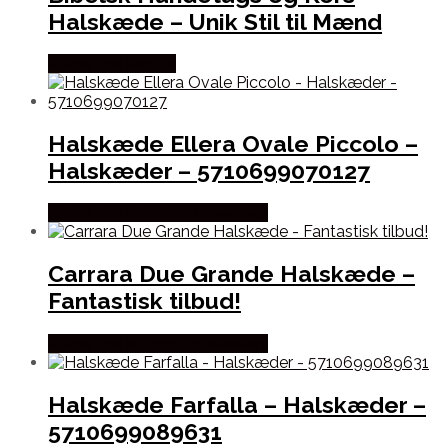
Halskæde – Unik Stil til Mænd
Købes hos Marjoe
Halskæde Ellera Ovale Piccolo –
Halskæder – 5710699070127
Købes hos Sif Jakobs Jewellery
Carrara Due Grande Halskæde –
Fantastisk tilbud!
Købes hos Sif Jakobs Jewellery
Halskæde Farfalla – Halskæder –
5710699089631