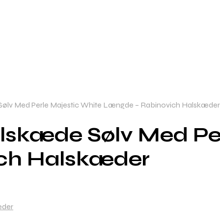
ølv Med Perle Majestic White Længde – Rabinovich Halskæder
lskæde Sølv Med Per
ch Halskæder
æder