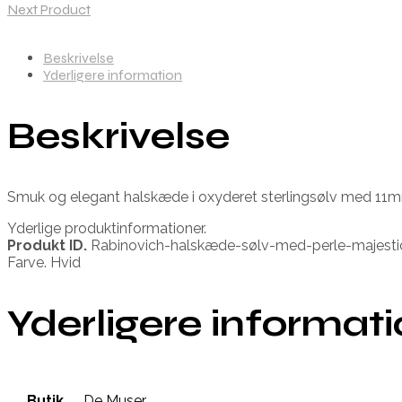
Next Product
Beskrivelse
Yderligere information
Beskrivelse
Smuk og elegant halskæde i oxyderet sterlingsølv med 11mm
Yderlige produktinformationer.
Produkt ID.
Rabinovich-halskæde-sølv-med-perle-majesti
Farve. Hvid
Yderligere informat
Butik
De Muser