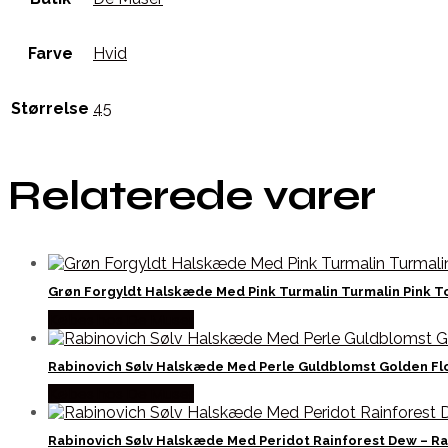
Farve
Hvid
Størrelse
45
Relaterede varer
Grøn Forgyldt Halskæde Med Pink Turmalin Turmalin Pink To
Købes hos De Muser
Rabinovich Sølv Halskæde Med Perle Guldblomst Golden Fl
Købes hos De Muser
Rabinovich Sølv Halskæde Med Peridot Rainforest Dew – R