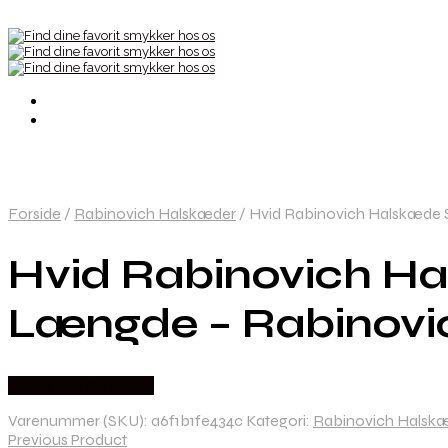
Forside
/
Rabinovich Halskæder
/
Hvid Rabinovich Halskæde S
Hvid Rabinovich Ha
Længde – Rabinovi
Købes hos De Muser
Varenummer (SKU):
a6f1b1fe434c
Kategori:
Rabinovich Halsk
Previous Product