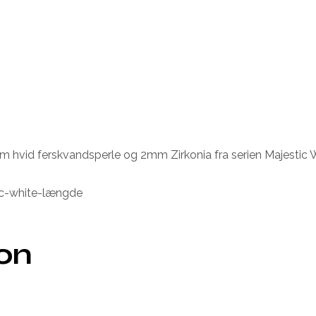
 hvid ferskvandsperle og 2mm Zirkonia fra serien Majestic W
c-white-længde
ion