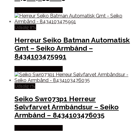
Købes hos Boligcenter
Udsalg 8%
Herreur Seiko Batman Automatisk
Gmt – Seiko Armbånd –
8434103475991
Købes hos Boligcenter
Udsalg 1%
Seiko Swr073p1 Herreur
Sølvfarvet Armbåndsur – Seiko
Armbånd – 8434103476035
Købes hos Boligcenter