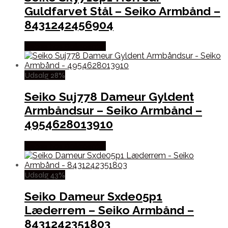
Guldfarvet Stål – Seiko Armbånd –
8431242456904
Købes hos Boligcenter
Udsalg 28%
Seiko Suj778 Dameur Gyldent
Armbåndsur – Seiko Armbånd –
4954628013910
Købes hos Boligcenter
Udsalg 43%
Seiko Dameur Sxde05p1
Læderrem – Seiko Armbånd –
8431242351803