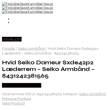
Udsalg 43%
Forside
/
Seiko Armbånd
/
Hvid Seiko Dameur Sxde42p2
Læderrem – Seiko Armbånd – 8431242381565
Hvid Seiko Dameur Sxde42p2
Læderrem – Seiko Armbånd –
8431242381565
Købes hos Boligcenter
Varenummer (SKU):
8431242381565
Kategori:
Seiko Armbånd
Previous Product
Next Product