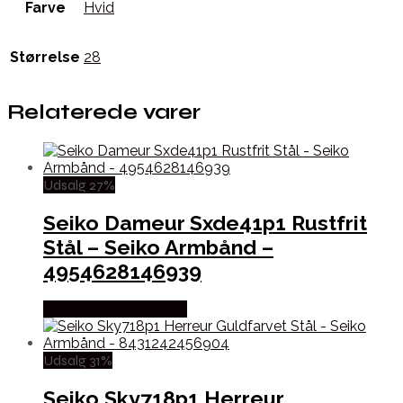
Farve
Hvid
Størrelse
28
Relaterede varer
Udsalg 27%
Seiko Dameur Sxde41p1 Rustfrit
Stål – Seiko Armbånd –
4954628146939
Købes hos Boligcenter
Udsalg 31%
Seiko Sky718p1 Herreur