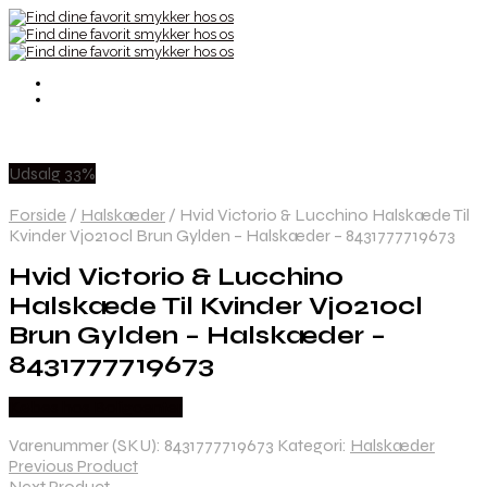
Udsalg 33%
Forside
/
Halskæder
/
Hvid Victorio & Lucchino Halskæde Til
Kvinder Vj0210cl Brun Gylden – Halskæder – 8431777719673
Hvid Victorio & Lucchino
Halskæde Til Kvinder Vj0210cl
Brun Gylden – Halskæder –
8431777719673
Købes hos Boligcenter
Varenummer (SKU):
8431777719673
Kategori:
Halskæder
Previous Product
Next Product