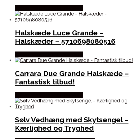
Købes hos Sif Jakobs Jewellery
Halskæde Luce Grande –
Halskæder – 5710698080516
Købes hos Sif Jakobs Jewellery
Carrara Due Grande Halskæde –
Fantastisk tilbud!
Købes hos Sif Jakobs Jewellery
Sølv Vedhæng med Skytsengel –
Kærlighed og Tryghed