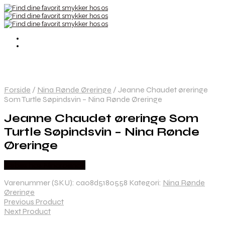
Forside
/
Nina Rønde Øreringe
/
Jeanne Chaudet øreringe
Som Turtle Søpindsvin – Nina Rønde Øreringe
Jeanne Chaudet øreringe Som
Turtle Søpindsvin – Nina Rønde
Øreringe
Købes hos Ninaroende
Varenummer (SKU):
ca08d5180558
Kategori:
Nina Rønde
Øreringe
Previous Product
Next Product