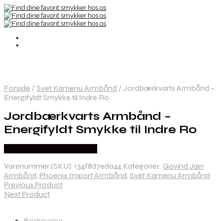
Forside
/
Svet Kamenu Armbånd
/
Jordbærkvarts Armbånd –
Energifyldt Smykke til Indre Ro
Jordbærkvarts Armbånd –
Energifyldt Smykke til Indre Ro
Købes hos Godkarmashop
Varenummer (SKU):
134f8d7eda44
Kategorier:
Govind Jain
Armbånd
,
Phoenix Import Armbånd
,
Svet Kamenu Armbånd
Previous Product
Next Product
Beskrivelse