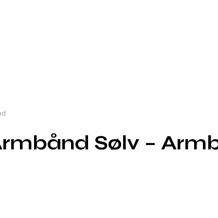
nd
 Armbånd Sølv – Arm