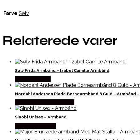
Farve
Sølv
Relaterede varer
Sølv Frida Armbånd – Izabel Camille Armbånd
Købes hos Sistie
Nordahl Andersen Plade Børnearmbånd 8 Guld – Armbånd –
Købes hos Dahls Gravering
Sinobi Unisex – Armbånd
Købes hos Dantha