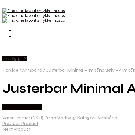
Udsalg 50%
Forside
/
Armbånd
/
Justerbar Minimal Armbånd Sølv – Armbå
Justerbar Minimal
Købes hos Lichard
Varenummer (SKU):
8700f4adb437
Kategori:
Armbånd
Previous Product
Next Product