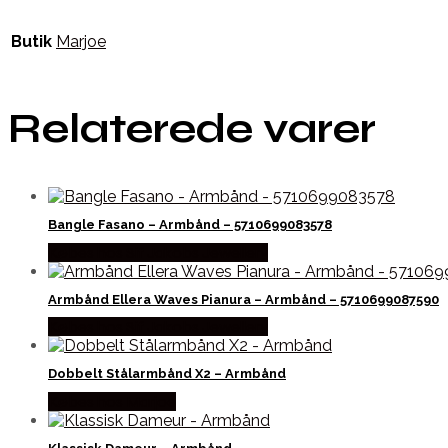
Butik
Marjoe
Relaterede varer
Bangle Fasano – Armbånd – 5710699083578
Købes hos Sif Jakobs Jewellery
Armbånd Ellera Waves Pianura – Armbånd – 5710699087590
Købes hos Sif Jakobs Jewellery
Dobbelt Stålarmbånd X2 – Armbånd
Købes hos Marjoe