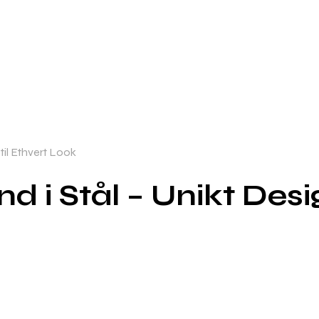
til Ethvert Look
i Stål – Unikt Desig