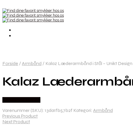
Forside
/
Armbånd
/
Kalaz Læderarmbånd i Stål – Unikt Design 
Kalaz Læderarmbånd 
Købes hos Marjoe
Varenummer (SKU):
13da1fb57b2f
Kategori:
Armbånd
Previous Product
Next Product