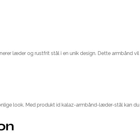
er læder og rustfrit stål i en unik design. Dette armbånd vil ti
rsonlige look. Med produkt id kalaz-armbånd-læder-stål kan du
ion