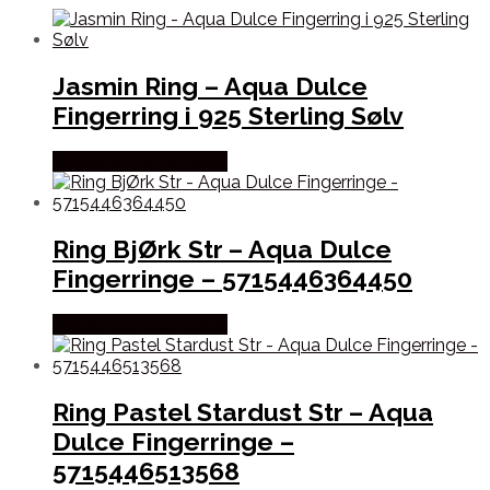
Jasmin Ring – Aqua Dulce
Fingerring i 925 Sterling Sølv
Købes hos Aqua Dulce
Ring BjØrk Str – Aqua Dulce
Fingerringe – 5715446364450
Købes hos Aqua Dulce
Ring Pastel Stardust Str – Aqua
Dulce Fingerringe –
5715446513568