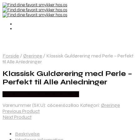
Forside
/
Øreringe
/
Klassisk Guldørering med Perle – Perfekt
til Alle Anledninger
Klassisk Guldørering med Perle –
Perfekt til Alle Anledninger
Købes hos By Henneberg Smykker
Varenummer (SKU):
c6cee16228a0
Kategori:
Øreringe
Previous Product
Next Product
Beskrivelse
Yderligere information