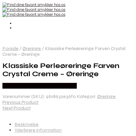
Forside
/
Øreringe
/
Klassiske Perleøreringe Farven Crystal
Creme – Øreringe
Klassiske Perleøreringe Farven
Crystal Creme – Øreringe
Købes hos By Henneberg Smykker
Varenummer (SKU):
9b18632e36f0
Kategori:
Øreringe
Previous Product
Next Product
Beskrivelse
Yderligere information