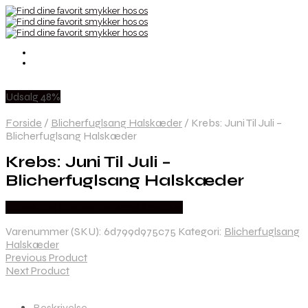
Udsalg 48%
Forside
/
Blicherfuglsang Halskæder
/
Krebs: Juni Til Juli –
Blicherfuglsang Halskæder
Krebs: Juni Til Juli –
Blicherfuglsang Halskæder
Købes hos Blicher Fuglsang Smykker
Varenummer (SKU):
6d799d975c75
Kategori:
Blicherfuglsang
Halskæder
Previous Product
Next Product
Beskrivelse