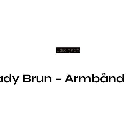
Udsalg 50%
dy Brun – Armbånd