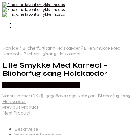
Forside
/
Blicherfuglsang Halskæder
/
Lille Smykke Med
Karneol – Blicherfuglsang Halskæder
Lille Smykke Med Karneol –
Blicherfuglsang Halskæder
Købes hos Blicher Fuglsang Smykker
Varenummer (SKU):
3d3c80794a3c
Kategori:
Blicherfuglsang
Halskæder
Previous Product
Next Product
Beskrivelse
Yderligere information