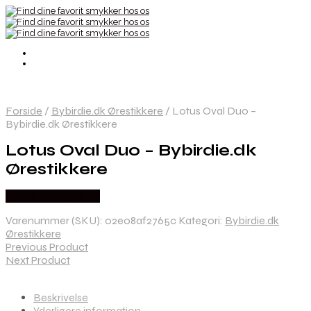
Forside
/
Bybirdie.dk Ørestikkere
/
Lotus Oval Duo –
Bybirdie.dk Ørestikkere
Lotus Oval Duo – Bybirdie.dk
Ørestikkere
Købes hos Bybirdie
Varenummer (SKU):
02e08af2765c
Kategori:
Bybirdie.dk
Ørestikkere
Previous Product
Next Product
Beskrivelse
Yderligere information