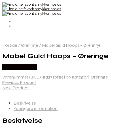
Forside
/
Øreringe
/
Mabel Guld Hoops – Øreringe
Mabel Guld Hoops – Øreringe
Købes hos Evena
Varenummer (SKU):
5a271bf5efb9
Kategori:
Øreringe
Previous Product
Next Product
Beskrivelse
Yderligere information
Beskrivelse