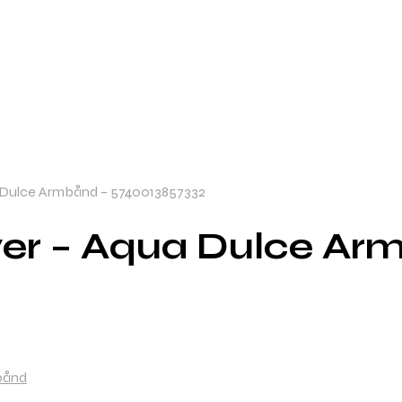
ua Dulce Armbånd – 5740013857332
lver – Aqua Dulce Ar
bånd