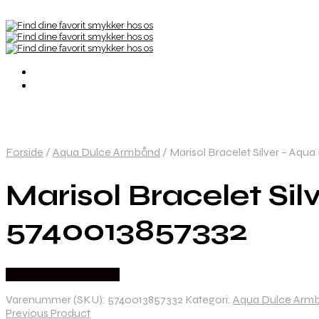
Forside
/
Aqua Dulce Armbånd
/
Marisol Bracelet Silver – Aq
Marisol Bracelet Si
5740013857332
Købes hos Aqua Dulce
Varenummer (SKU):
5740013857332
Kategori:
Aqua Dulce Arm
Previous Product