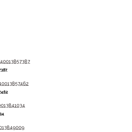
7387
7462
34