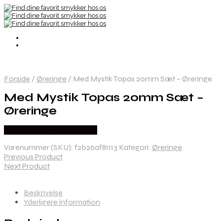
Forside
/
Øreringe
/
Med Mystik Topas 20mm Sæt – Øreringe
Med Mystik Topas 20mm Sæt –
Øreringe
Købes hos Smykker-online
Varenummer (SKU):
f2b26af81113
Kategori:
Øreringe
Previous Product
Next Product
Beskrivelse
Yderligere information