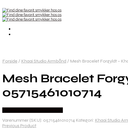
Forside
/
Khaai Studio Armbånd
/
Mesh Bracelet Forgyldt – Kh
Mesh Bracelet Forg
05715461010714
Købes hos Nava Copenhagen
Varenummer (SKU):
05715461010714
Kategori:
Khaai Studio A
Previous Product