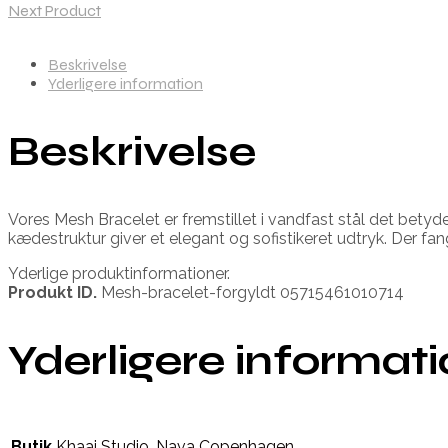
Next Product
Beskrivelse
Yderligere information
Beskrivelse
Vores Mesh Bracelet er fremstillet i vandfast stål det betyd
kædestruktur giver et elegant og sofistikeret udtryk. Der fa
Yderlige produktinformationer.
Produkt ID.
Mesh-bracelet-forgyldt 05715461010714
Yderligere informat
Butik
Khaai Studio
,
Nava Copenhagen