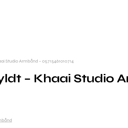
aai Studio Armbånd – 05715461010714
yldt – Khaai Studio 
rmbånd