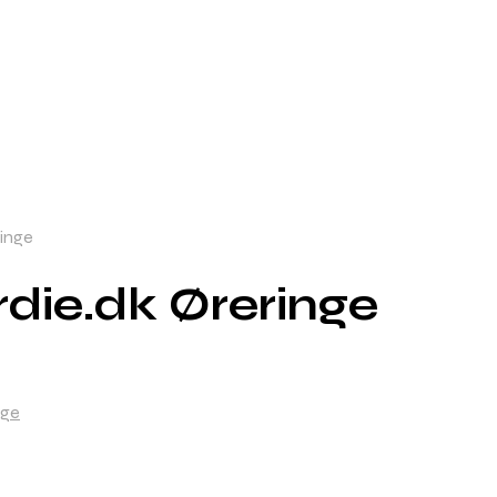
ringe
rdie.dk Øreringe
nge