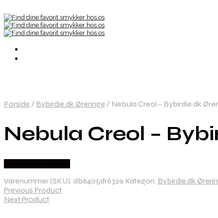
Forside
/
Bybirdie.dk Øreringe
/
Nebula Creol – Bybirdie.dk Øre
Nebula Creol – Bybi
Købes hos Bybirdie
Varenummer (SKU):
db6405d16329
Kategori:
Bybirdie.dk Øreri
Previous Product
Next Product