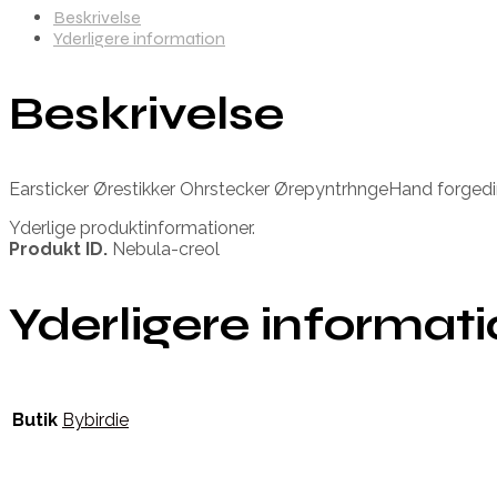
Beskrivelse
Yderligere information
Beskrivelse
Earsticker Ørestikker Ohrstecker ØrepyntrhngeHand forgedin 
Yderlige produktinformationer.
Produkt ID.
Nebula-creol
Yderligere informat
Butik
Bybirdie