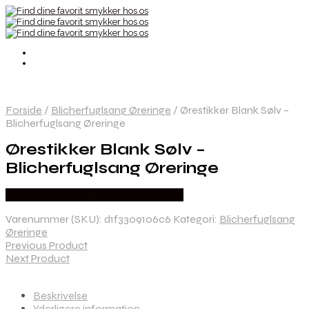
Forside
/
Blicherfuglsang Øreringe
/
Ørestikker Blank Sølv –
Blicherfuglsang Øreringe
Ørestikker Blank Sølv –
Blicherfuglsang Øreringe
Købes hos Blicher Fuglsang Smykker
Varenummer (SKU):
d1f3309106c6
Kategori:
Blicherfuglsang
Øreringe
Previous Product
Next Product
Beskrivelse
Yderligere information