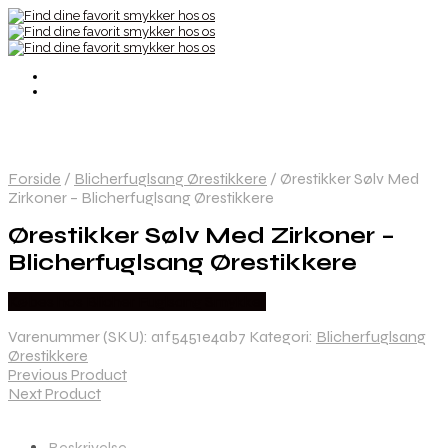
Forside
/
Blicherfuglsang Ørestikkere
/
Ørestikker Sølv Med
Zirkoner – Blicherfuglsang Ørestikkere
Ørestikker Sølv Med Zirkoner –
Blicherfuglsang Ørestikkere
Købes hos Blicher Fuglsang Smykker
Varenummer (SKU):
a1f5451e4ab7
Kategori:
Blicherfuglsang
Ørestikkere
Previous Product
Next Product
Beskrivelse