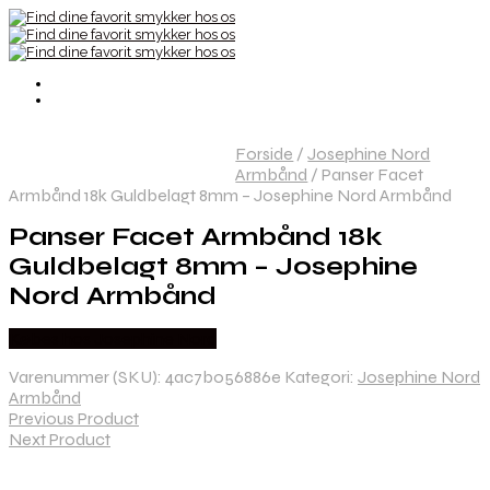
Forside
/
Josephine Nord
Armbånd
/
Panser Facet
Armbånd 18k Guldbelagt 8mm – Josephine Nord Armbånd
Panser Facet Armbånd 18k
Guldbelagt 8mm – Josephine
Nord Armbånd
Købes hos Josephine Nord
Varenummer (SKU):
4ac7b056886e
Kategori:
Josephine Nord
Armbånd
Previous Product
Next Product