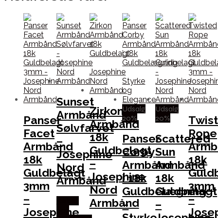
Sunset
Udsalg
Udsalg
Zirkon
Armbånd
20%
20%
Panser
Twis
Armbånd
Sølvfarvet
Facet
Rope
18k
Panser
Scattered
–
Armbånd
Armb
Guldbelagt
Corby
Sun
Josephine
18k
18k
–
Armbånd
Armbånd
Nord
Guldbelagt
Guld
Josephine
i 18k
18k
Armbånd
3mm
3mm
Nord
Guldbelægning
Guldbelagt
–
–
Armbånd
Købes
–
–
Josephine
Jose
hos
Styrke
Josephine