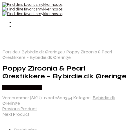
Forside
/
Bybirdie.dk Øreringe
/
Poppy Zirconia & Pearl
Ørestikkere – Bybirdie.dk Øreringe
Poppy Zirconia & Pearl
Ørestikkere – Bybirdie.dk Øreringe
Købes hos Bybirdie
Varenummer (SKU):
12aefe6aa354
Kategori:
Bybirdie.dk
Øreringe
Previous Product
Next Product
Beskrivelse