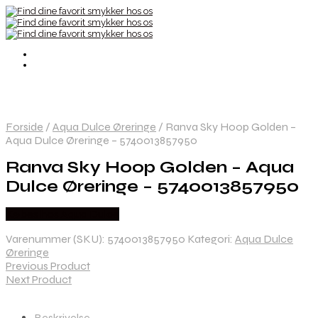
Forside
/
Aqua Dulce Øreringe
/
Ranva Sky Hoop Golden –
Aqua Dulce Øreringe – 5740013857950
Ranva Sky Hoop Golden – Aqua
Dulce Øreringe – 5740013857950
Købes hos Aqua Dulce
Varenummer (SKU):
5740013857950
Kategori:
Aqua Dulce
Øreringe
Previous Product
Next Product
Beskrivelse