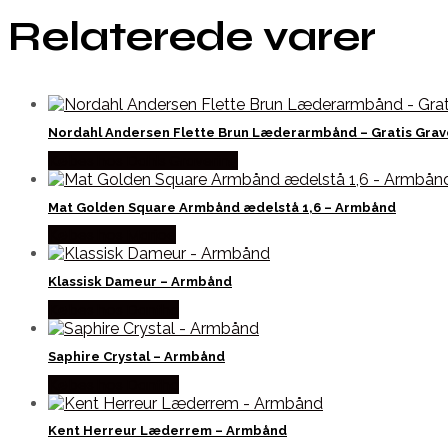
Relaterede varer
Nordahl Andersen Flette Brun Læderarmbånd – Gratis Grav
Købes hos Dahls Gravering
Mat Golden Square Armbånd ædelstå 1,6 – Armbånd
Købes hos Marjoe
Klassisk Dameur – Armbånd
Købes hos Dantha
Saphire Crystal – Armbånd
Købes hos Dantha
Kent Herreur Læderrem – Armbånd