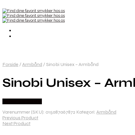
Forside
/
Armbånd
/
Sinobi Unisex – Armbånd
Sinobi Unisex – Ar
Købes hos Dantha
Varenummer (SKU):
015a87a67872
Kategori:
Armbånd
Previous Product
Next Product